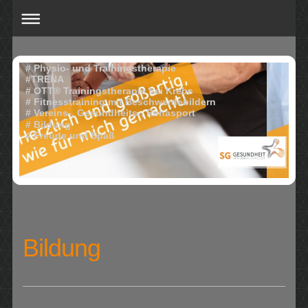
# Physio- und Trainingstherapie
#TRENA
# OTT® Trainingstherapie bei Krebs
# Fitnesstraining mit Beschwerdebildern
# Vereins-, Gesundheits-, Rehasport
# Bildung
# Freude und Spaß
Bildung