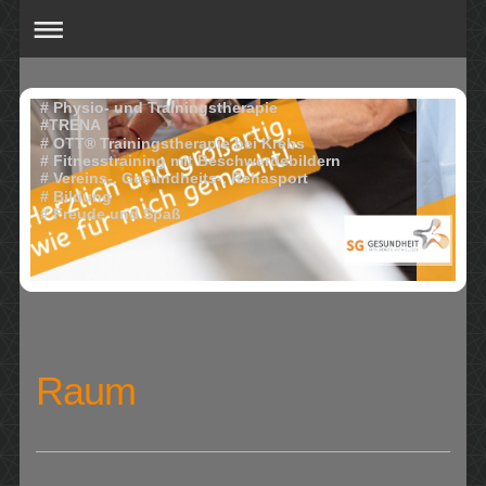
# Physio- und Trainingstherapie
#TRENA
# OTT® Trainingstherapie bei Krebs
# Fitnesstraining mit Beschwerdebildern
# Vereins-, Gesundheits-, Rehasport
# Bildung
# Freude und Spaß
Raum