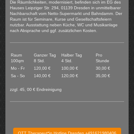
Die Räumlichkeiten, modernisiert, befinden sich im EG des
Hauses Leipziger Str. 294, 01139 Dresden in unmittelbarer
Nachbarschaft vom Netto-Supermarkt und Bahndamm. Der
Raum ist für Seminare, Kurse und Gesellschaftsfeiern
nutzbar. Ausstattung neben Küche, WC und Musikanlage
nach Absprache und ggf. zusätzlichen Kosten.
Raum
Ganzer Tag
Halber Tag
Pro
100qm
8 Std.
4 Std.
Stunde
Mo - Fr
120,00 €
100,00 €
30,00 €
Sa - So
140,00 €
120,00 €
35,00 €
zzgl. 45, 00 € Endreinigung
OTT Therapeut*in Hotline Dresden +491621980406