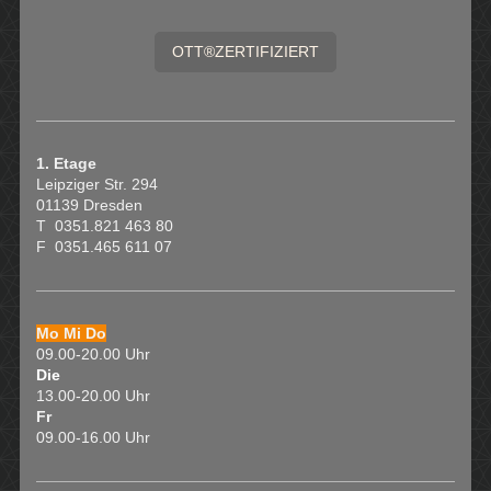
OTT®ZERTIFIZIERT
1. Etage
Leipziger Str. 294
01139 Dresden
T 0351.821 463 80
F 0351.465 611 07
Mo Mi Do
09.00-20.00 Uhr
Die
13.00-20.00 Uhr
Fr
09.00-16.00 Uhr