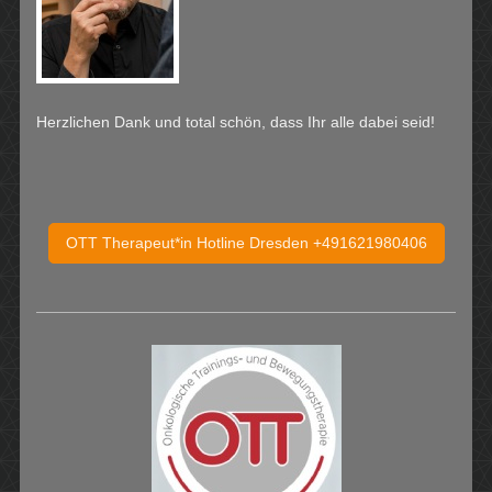
Herzlichen Dank und total schön, dass Ihr alle dabei seid!
OTT Therapeut*in Hotline Dresden +491621980406