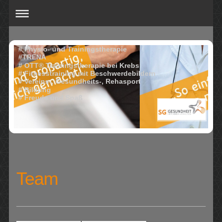
# Physio- und Trainingstherapie
#TRENA
# OTT® Trainingstherapie bei Krebs
# Fitnesstraining mit Beschwerdebildern
# Vereins-, Gesundheits-, Rehasport
# Bildung
# Freude und Spaß
Team